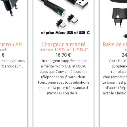
icro-usb
Chargeur aimanté
Base de c
tails
Détails
oud
micro USB et USB-C
 €
16,70 €
24
ment avec tous
Un chargeur supplémentaire
Votre base
t "baroudeur" .
aimanté micro USB et USB-C
suppléme
classique Convient à tous nos
remplace
téléphones sauf baroudeur.
chargement po
Fonctionne avec tous téléphone
La base n'est 
muni de la prise très standard
d'autre télé
micro USB ou de la...
avec le Classic