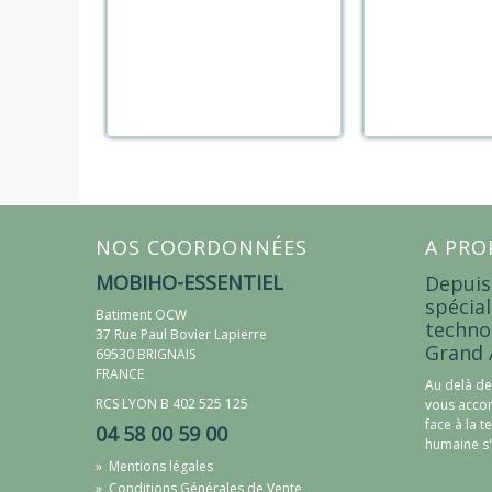
NOS COORDONNÉES
A PRO
MOBIHO-ESSENTIEL
Depuis
spécial
Batiment OCW
techno
37 Rue Paul Bovier Lapierre
Grand 
69530 BRIGNAIS
FRANCE
Au delà de
RCS LYON B 402 525 125
vous accom
face à la t
04 58 00 59 00
humaine s'
»
Mentions légales
»
Conditions Générales de Vente