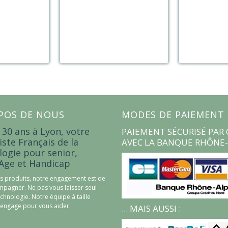
POS DE NOUS
MODES DE PAIEMENT
 30 ans à Lyon, votre
PAIEMENT SÉCURISÉ PAR 
iste Français de la
AVEC LA BANQUE RHÔNE-
logie pour senior,
Age et Handicap
s produits, notre engagement est de
pagner. Ne pas vous laisser seul
echnologie. Notre équipe à taille
engage pour vous aider.
... MAIS AUSSI :