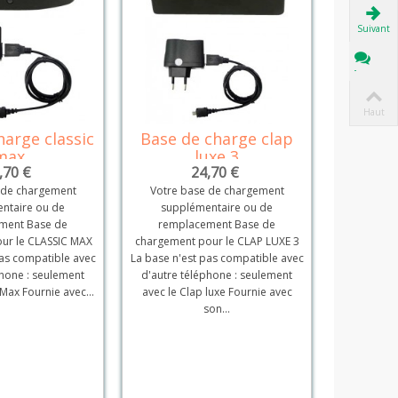
Suivant
Tchat
Haut
harge classic
Base de charge clap
Base de
Détails
Détails
max
luxe 3
,70 €
24,70 €
 de chargement
Votre base de chargement
Votre b
ntaire ou de
supplémentaire ou de
suppl
ment Base de
remplacement Base de
rempl
ur le CLASSIC MAX
chargement pour le CLAP LUXE 3
chargement
pas compatible avec
La base n'est pas compatible avec
La base n'e
phone : seulement
d'autre téléphone : seulement
d'autre t
 Max Fournie avec...
avec le Clap luxe Fournie avec
avec le C
son...