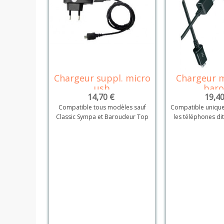
Chargeur suppl. micro
Chargeur m
Détails
Dé
usb
bar
14,70 €
19,40
Compatible tous modèles sauf
Compatible unique
Classic Sympa et Baroudeur Top
les téléphones di