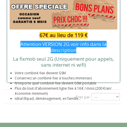
67€ au lieu de 119 €
Attention VERSION 2G voir info dans la
description
La fixmob seul 2G (Uniquement pour appels,
sans internet ni wifi)
Votre combiné fixe devient GSM
Conservez un combiné fixe à touches immenses
N'importe quel combiné fixe devient GSM portable
Plus du tout d'abonnement ligne fixe à 16 €
/ mois
(200 €/an/
économie minimum)
Trier par
Idéal Ehpad, déménagement, en famille...