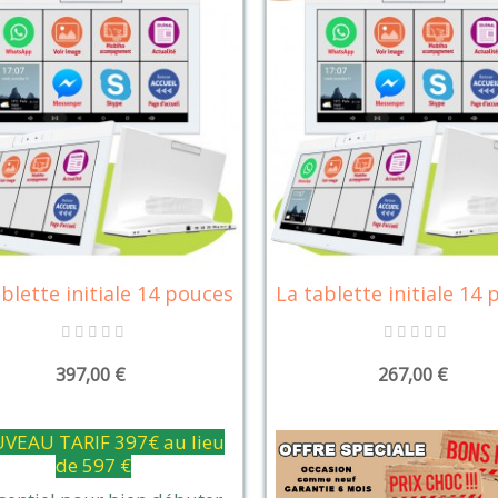
blette initiale 14 pouces
La tablette initiale 14
Détails
Détails
397,00 €
267,00 €
VEAU TARIF 397€ au lieu
de 597 €