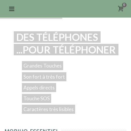
0
DES TÉLÉPHONES
...POUR TÉLÉPHONER
Grandes Touches
Son fort à très fort
Appels directs
Touche SOS
Caractères très lisibles