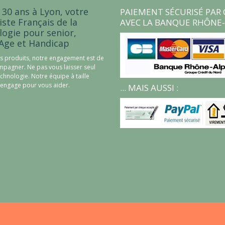
 30 ans à Lyon, votre
PAIEMENT SÉCURISÉ PAR 
iste Français de la
AVEC LA BANQUE RHÔNE-
logie pour senior,
Age et Handicap
s produits, notre engagement est de
pagner. Ne pas vous laisser seul
echnologie. Notre équipe à taille
engage pour vous aider.
... MAIS AUSSI :