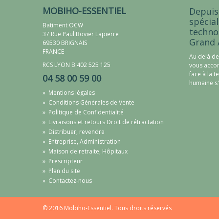
MOBIHO-ESSENTIEL
Depuis
spécial
Batiment OCW
techno
37 Rue Paul Bovier Lapierre
Grand 
69530 BRIGNAIS
FRANCE
Au delà de
RCS LYON B 402 525 125
vous accom
face à la t
04 58 00 59 00
humaine s'
»
Mentions légales
»
Conditions Générales de Vente
»
Politique de Confidentialité
»
Livraisons et retours Droit de rétractation
»
Distribuer, revendre
»
Entreprise, Administration
»
Maison de retraite, Hôpitaux
»
Prescripteur
»
Plan du site
»
Contactez-nous
© 2016 Mobiho-Essentiel. Tous droits réservés