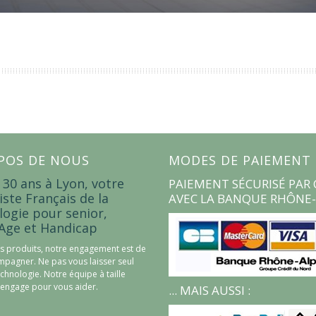
POS DE NOUS
MODES DE PAIEMENT
 30 ans à Lyon, votre
PAIEMENT SÉCURISÉ PAR 
iste Français de la
AVEC LA BANQUE RHÔNE-
logie pour senior,
Age et Handicap
s produits, notre engagement est de
pagner. Ne pas vous laisser seul
echnologie. Notre équipe à taille
engage pour vous aider.
... MAIS AUSSI :