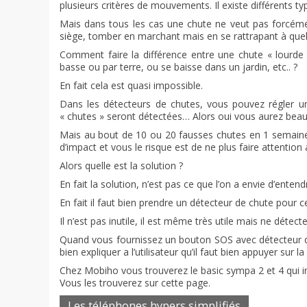
plusieurs critères de mouvements. Il existe différents 
Mais dans tous les cas une chute ne veut pas forcémen
siège, tomber en marchant mais en se rattrapant à quel
Comment faire la différence entre une chute « lourde 
basse ou par terre, ou se baisse dans un jardin, etc.. ?
En fait cela est quasi impossible.
Dans les détecteurs de chutes, vous pouvez régler un
« chutes » seront détectées… Alors oui vous aurez beau
Mais au bout de 10 ou 20 fausses chutes en 1 semaine
d’impact et vous le risque est de ne plus faire attention
Alors quelle est la solution ?
En fait la solution, n’est pas ce que l’on a envie d’enten
En fait il faut bien prendre un détecteur de chute pour ce
Il n’est pas inutile, il est même très utile mais ne détec
Quand vous fournissez un bouton SOS avec détecteur de ch
bien expliquer a l’utilisateur qu’il faut bien appuyer sur 
Chez Mobiho vous trouverez le basic sympa 2 et 4 qui int
Vous les trouverez sur cette page.
Les téléphones hypers simplifiés