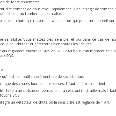
types de fonctionnements.
t dire tomber de haut et/ou rapidement. Il peut s’agir de tomber d’
que chose, ou tomber sans brutalité.
» et une chute qui ressemble à quelqu’un qui pose un appareil sur 
e sensibilité. Vous mettez très sensible, et oui dans ce cas de n
coup de "chutes" et détecterez bien toutes les "chutes"
 qui regardera encore le SMS de SOS ? Au bout d’un moment cela n’
 aux SOS.
dre…
 qu’il est : un outil supplémentaire de sécurisation.
tera que des chutes lourdes et violentes. Il faut en être conscient.
ute à un utilisateur, pensez bien à cela, oui c’est utile mais il fau
la touche SOS.
ègre un détecteur de chute ou la sensibilité est réglable de 1 à 9.