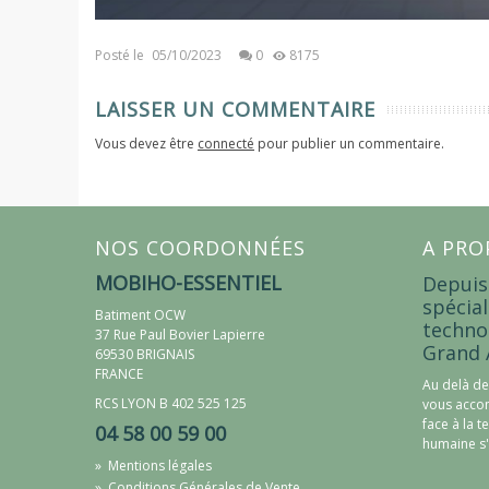
Posté le
05/10/2023
0
8175
LAISSER UN COMMENTAIRE
Vous devez être
connecté
pour publier un commentaire.
NOS COORDONNÉES
A PRO
MOBIHO-ESSENTIEL
Depuis
spécial
Batiment OCW
techno
37 Rue Paul Bovier Lapierre
Grand 
69530 BRIGNAIS
FRANCE
Au delà de
RCS LYON B 402 525 125
vous accom
face à la t
04 58 00 59 00
humaine s'
»
Mentions légales
»
Conditions Générales de Vente