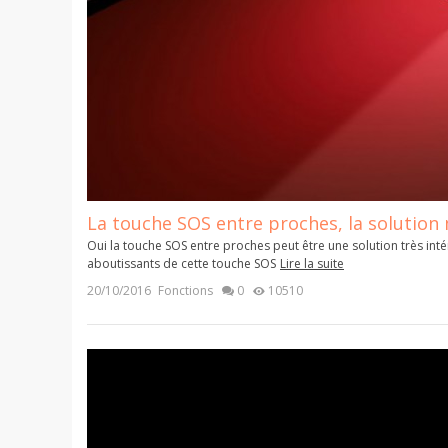
La touche SOS entre proches, la solution 
Oui la touche SOS entre proches peut être une solution très inté
aboutissants de cette touche SOS
Lire la suite
20/10/2016
Fonctions
0
10510