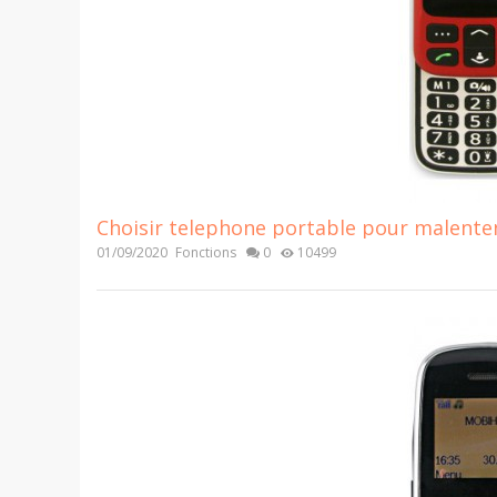
Choisir telephone portable pour malentend
01/09/2020
Fonctions
0
10499