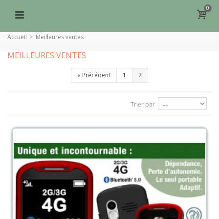
0
Accueil
>
Meilleures ventes
MEILLEURES VENTES
«
Précédent
1
2
Trier par