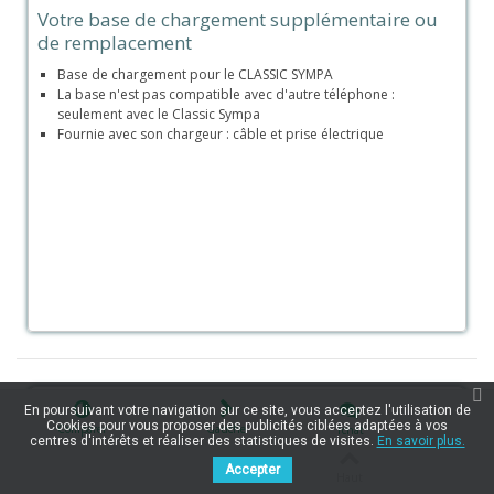
Votre base de chargement supplémentaire ou
de remplacement
Base de chargement pour le CLASSIC SYMPA
La base n'est pas compatible avec d'autre téléphone :
seulement avec le Classic Sympa
Fournie avec son chargeur : câble et prise électrique
En poursuivant votre navigation sur ce site, vous acceptez l'utilisation de
Cookies pour vous proposer des publicités ciblées adaptées à vos
Comparer
Gauche
Tchat
centres d'intérêts et réaliser des statistiques de visites.
En savoir plus.
Accepter
Haut