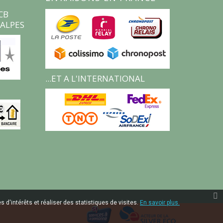
CB
ALPES
...ET A L'INTERNATIONAL
 d'intérêts et réaliser des statistiques de visites.
En savoir plus.