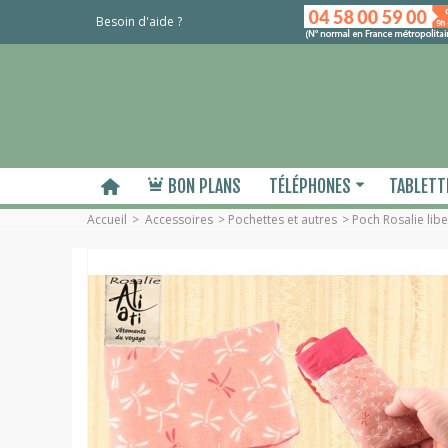
Besoin d'aide ?
BON PLANS
TÉLÉPHONES
TABLETT
Accueil
>
Accessoires
>
Pochettes et autres
>
Poch Rosalie libe