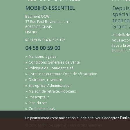
MOBIHO-ESSENTIEL
Depuis
spécial
Batiment OCW
techno
37 Rue Paul Bovier Lapierre
Grand 
69530 BRIGNAIS
FRANCE
Au delà de
RCS LYON B 402 525 125
vous accom
face à la t
04 58 00 59 00
humaine s'
»
Mentions légales
»
Conditions Générales de Vente
»
Politique de Confidentialité
»
Livraisons et retours Droit de rétractation
»
Distribuer, revendre
»
Entreprise, Administration
»
Maison de retraite, Hôpitaux
»
Prescripteur
»
Plan du site
»
Contactez-nous
En poursuivant votre navigation sur ce site, vous acceptez l'utili
© 2016 Mobiho-Essentiel. Tous droits réservés