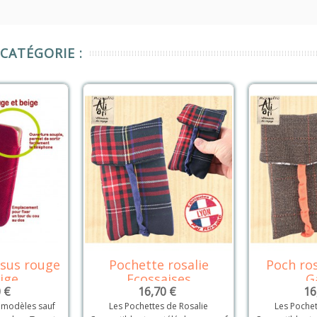
CATÉGORIE :
ssus rouge
Pochette rosalie
Poch ros
tails
Détails
ige
Ecossaises
G
 €
16,70 €
16
 modèles sauf
Les Pochettes de Rosalie
Les Pochet