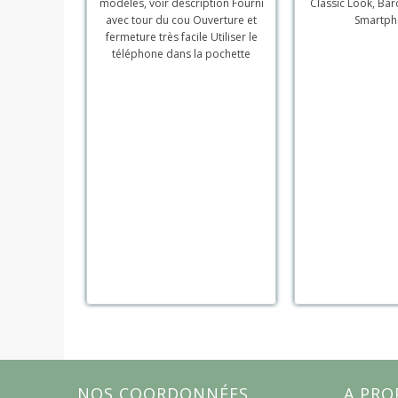
modèles, voir description Fourni
Classic Look, Ba
avec tour du cou Ouverture et
Smartph
fermeture très facile Utiliser le
téléphone dans la pochette
NOS COORDONNÉES
A PRO