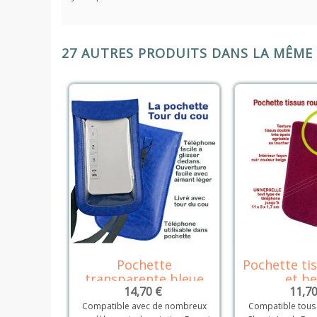
27 AUTRES PRODUITS DANS LA MÊME 
Pochette
Pochette ti
Détails
Dé
transparente bleue
et be
14,70 €
11,70
Compatible avec de nombreux
Compatible tous