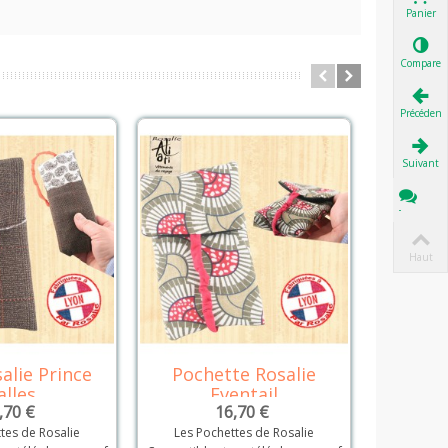
Panier
Comparer
Précédent
Suivant
Tchat
Haut
alie Prince
Pochette Rosalie
Poch Ro
Détails
Détails
alles
Eventail
,70 €
16,70 €
tes de Rosalie
Les Pochettes de Rosalie
Les Po