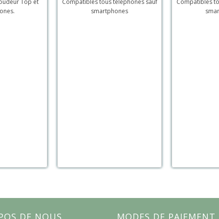
roudeur Top et
Compatibles tous téléphones sauf
Compatibles to
ones.
smartphones
smar
POS DE NOUS
MODES DE PAIEMENT