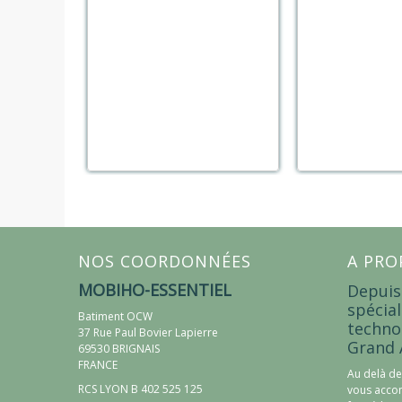
NOS COORDONNÉES
A PRO
MOBIHO-ESSENTIEL
Depuis
spécial
Batiment OCW
techno
37 Rue Paul Bovier Lapierre
Grand 
69530 BRIGNAIS
FRANCE
Au delà de
RCS LYON B 402 525 125
vous accom