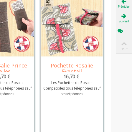
Précédent
Suivant
Tchat
Haut
alie Prince
Pochette Rosalie
Poch Ro
Détails
Détails
alles
Eventail
,70 €
16,70 €
tes de Rosalie
Les Pochettes de Rosalie
Les Po
us téléphones sauf
Compatibles tous téléphones sauf
Compatibles
tphones
smartphones
s