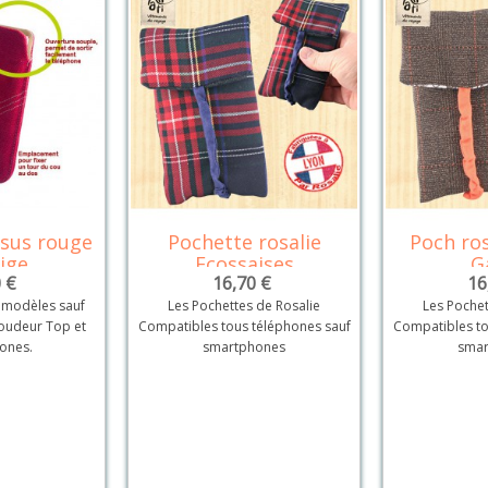
ssus rouge
Pochette rosalie
Poch ros
tails
Détails
ige
Ecossaises
G
 €
16,70 €
16
 modèles sauf
Les Pochettes de Rosalie
Les Pochet
roudeur Top et
Compatibles tous téléphones sauf
Compatibles to
ones.
smartphones
smar