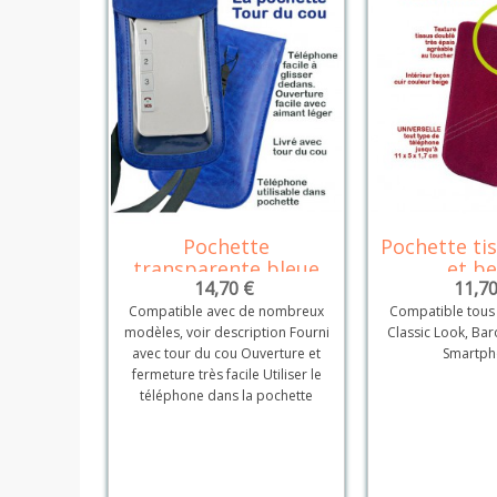
Pochette
Pochette ti
Détails
Dé
transparente bleue
et be
14,70 €
11,70
Compatible avec de nombreux
Compatible tous
modèles, voir description Fourni
Classic Look, Ba
avec tour du cou Ouverture et
Smartph
fermeture très facile Utiliser le
téléphone dans la pochette