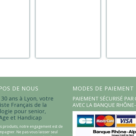
POS DE NOUS
MODES DE PAIEMENT
 30 ans à Lyon, votre
PAIEMENT SÉCURISÉ PAR 
iste Français de la
AVEC LA BANQUE RHÔNE-
logie pour senior,
Age et Handicap
s produits, notre engagement est de
pagner. Ne pas vous laisser seul